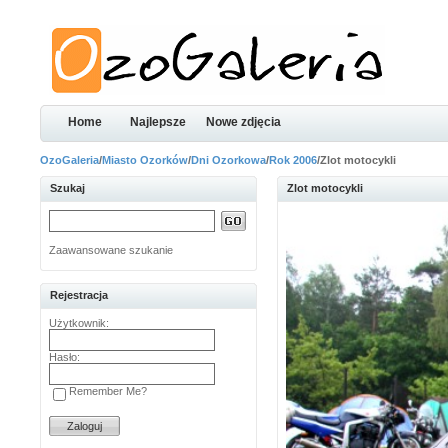
Home
Najlepsze
Nowe zdjęcia
OzoGaleria
/
Miasto Ozorków
/
Dni Ozorkowa
/
Rok 2006
/Zlot motocykli
Szukaj
Zlot motocykli
Zaawansowane szukanie
Rejestracja
Użytkownik:
Hasło:
Remember Me?