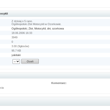
tocykli
Z dzisiaj o 5 rano.
Ogólnopolski Zlot Motocykli w Ozorkowie.
Ogólnopolski
,
Zlot
,
Motocykli
,
dni
,
ozorkowa
18.06.2006 16:33
3949
0
3.00 (9głosów)
95.7 KB
yakitaki
Komentarz:
ęcia