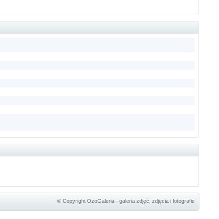
© Copyright
OzoGaleria - galeria zdjęć, zdjęcia i fotografie