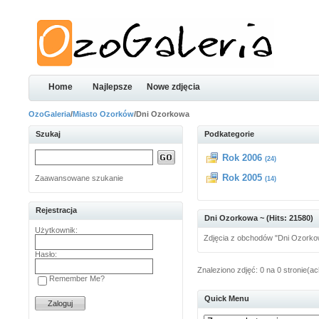
Home
Najlepsze
Nowe zdjęcia
OzoGaleria
/
Miasto Ozorków
/Dni Ozorkowa
Szukaj
Podkategorie
Rok 2006
(24)
Rok 2005
Zaawansowane szukanie
(14)
Rejestracja
Dni Ozorkowa ~ (Hits: 21580)
Użytkownik:
Zdjęcia z obchodów "Dni Ozorkow
Hasło:
Znaleziono zdjęć: 0 na 0 stronie(ac
Remember Me?
Quick Menu