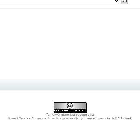
Ten utwór utwór jest dostępny na
.
licencji Creative Commons Uznanie autorstwa-Na tych samych warunkach 2.5 Poland