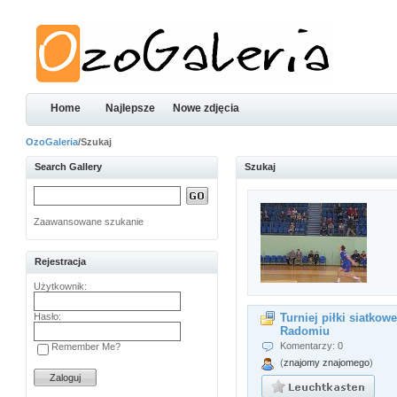
Home
Najlepsze
Nowe zdjęcia
OzoGaleria
/Szukaj
Search Gallery
Szukaj
Zaawansowane szukanie
Rejestracja
Użytkownik:
Hasło:
Turniej piłki siatkow
Radomiu
Komentarzy: 0
Remember Me?
(
znajomy znajomego
)