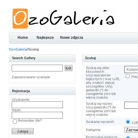
Home
Najlepsze
Nowe zdjęcia
OzoGaleria
/Szukaj
Search Gallery
Szukaj
Szukaj wg słów
kluczowych:
Użyj operatorów
Poka
Zaawansowane szukanie
logicznych I oraz LUB,
aby znależć więcej
szczegółów. Użyj
gwiazdki (*) do
Rejestracja
zastąpienia zero lub
więcej znaków.
Użytkownik:
Szukaj wg nazwy:
Użyj gwiazdki (*) do
Hasło:
zastąpienia zero lub
więcej znaków.
Remember Me?
Szukanie wyrażeń:
LU
Kategoria:
Przeszukaj poniższe