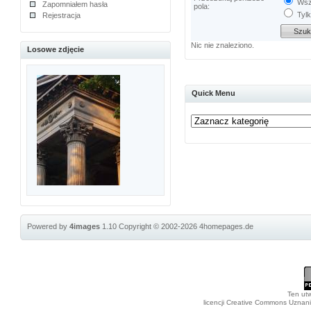
Wszy
Zapomniałem hasła
pola:
Tylk
Rejestracja
Nic nie znaleziono.
Losowe zdjęcie
Quick Menu
Powered by
4images
1.10
Copyright © 2002-2026
4homepages.de
Ten utw
licencji Creative Commons Uznan