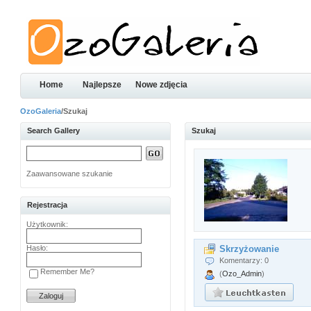
Home
Najlepsze
Nowe zdjęcia
OzoGaleria
/Szukaj
Search Gallery
Szukaj
Zaawansowane szukanie
Rejestracja
Użytkownik:
Hasło:
Skrzyżowanie
Komentarzy: 0
Remember Me?
(
Ozo_Admin
)