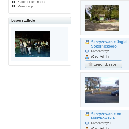
Zapomniałem hasła
Rejestracja
Losowe zdjęcie
Skrzyżowanie Jagiel
Sokolnickiego
Komentarzy: 0
(
Ozo_Admin
)
Skrzyżowanie na
Maszkowskiej
Komentarzy: 1
(
Ozo_Admin
)