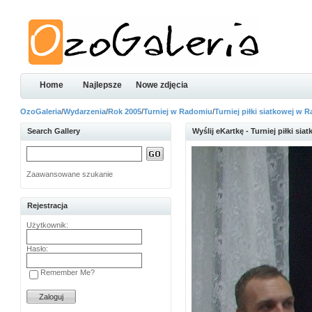
Home
Najlepsze
Nowe zdjęcia
OzoGaleria
/
Wydarzenia
/
Rok 2005
/
Turniej w Radomiu
/
Turniej piłki siatkowej w 
Search Gallery
Wyślij eKartkę - Turniej piłki s
Zaawansowane szukanie
Rejestracja
Użytkownik:
Hasło:
Remember Me?