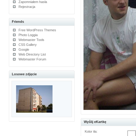
Zapomniałem hasła
Rejestracja
Friends
Free WordPress Themes
Photo Loggia
Webmaster Tools
CSS Gallery
Google
Web Directory List
Webmaster Forum
Losowe zdjęcie
Wyślij eKartkę
Kolor tła: