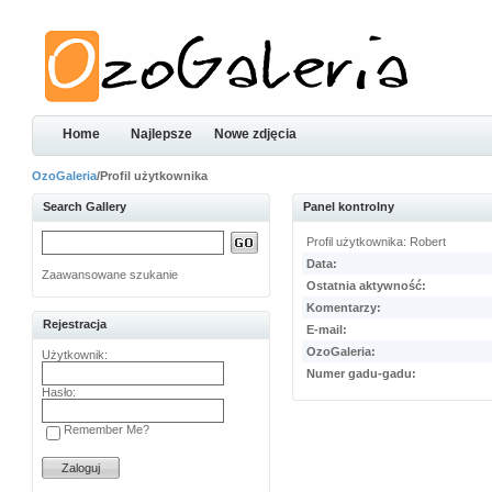
Home
Najlepsze
Nowe zdjęcia
OzoGaleria
/Profil użytkownika
Search Gallery
Panel kontrolny
Profil użytkownika: Robert
Data:
Zaawansowane szukanie
Ostatnia aktywność:
Komentarzy:
Rejestracja
E-mail:
OzoGaleria:
Użytkownik:
Numer gadu-gadu:
Hasło:
Remember Me?