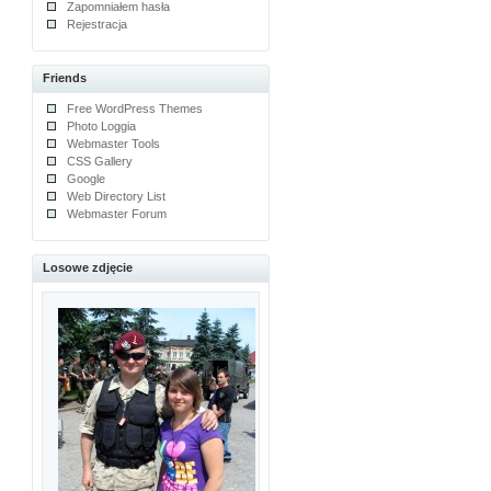
Zapomniałem hasła
Rejestracja
Friends
Free WordPress Themes
Photo Loggia
Webmaster Tools
CSS Gallery
Google
Web Directory List
Webmaster Forum
Losowe zdjęcie