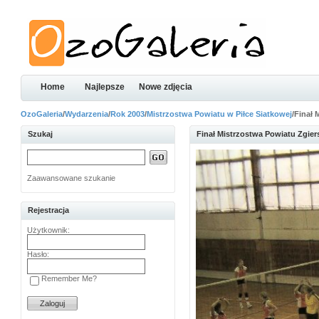
Home
Najlepsze
Nowe zdjęcia
OzoGaleria
/
Wydarzenia
/
Rok 2003
/
Mistrzostwa Powiatu w Piłce Siatkowej
/Finał
Szukaj
Finał Mistrzostwa Powiatu Zgier
Zaawansowane szukanie
Rejestracja
Użytkownik:
Hasło:
Remember Me?