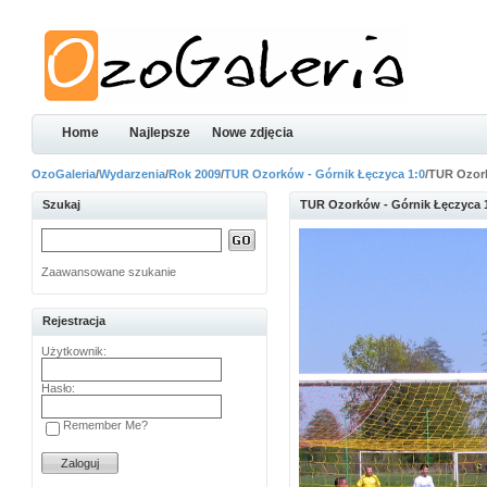
Home
Najlepsze
Nowe zdjęcia
OzoGaleria
/
Wydarzenia
/
Rok 2009
/
TUR Ozorków - Górnik Łęczyca 1:0
/TUR Ozor
Szukaj
TUR Ozorków - Górnik Łęczyca 
Zaawansowane szukanie
Rejestracja
Użytkownik:
Hasło:
Remember Me?