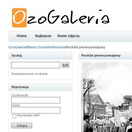
Home
Najlepsze
Nowe zdjęcia
OzoGaleria
/
Miasto Ozorków
/
Historia
/Pochód pierwszomajowy
Szukaj
Pochód pierwszomajowy
Zaawansowane szukanie
Rejestracja
Użytkownik:
Hasło:
Remember Me?