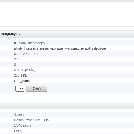
k Integracyjny
III Piknik Integracyjny
piknik
,
integracja
,
niepełnosprawni
,
warsztaty
,
terapii
,
zajęciowej
05.06.2008 13:30
2443
0
0.00 (0głosów)
250.1 KB
Ozo_Admin
Canon
Canon PowerShot S1 IS
1/640 sec(s)
F/4.5