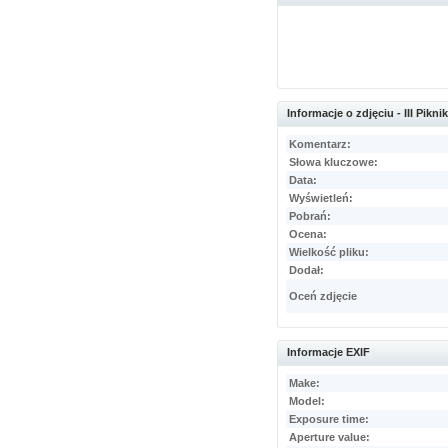
Informacje o zdjęciu - III Pikni
Komentarz:
Słowa kluczowe:
Data:
Wyświetleń:
Pobrań:
Ocena:
Wielkość pliku:
Dodał:
Oceń zdjęcie
Informacje EXIF
Make:
Model:
Exposure time:
Aperture value: