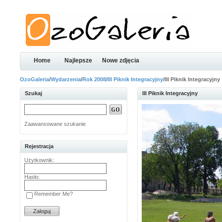
Home
Najlepsze
Nowe zdjęcia
OzoGaleria
/
Wydarzenia
/
Rok 2008
/
III Piknik Integracyjny
/III Piknik Integracyjny
Szukaj
III Piknik Integracyjny
Zaawansowane szukanie
Rejestracja
Użytkownik:
Hasło:
Remember Me?