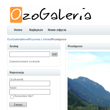
Home
Najlepsze
Nowe zdjęcia
OzoGaleria
/
Inne
/
Przyroda z bliska
/Przedgorze
Szukaj
Przedgorze
Zaawansowane szukanie
Rejestracja
Użytkownik:
Hasło:
Remember Me?