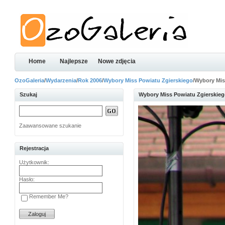
Home
Najlepsze
Nowe zdjęcia
OzoGaleria
/
Wydarzenia
/
Rok 2006
/
Wybory Miss Powiatu Zgierskiego
/Wybory Mis
Szukaj
Wybory Miss Powiatu Zgierskie
Zaawansowane szukanie
Rejestracja
Użytkownik:
Hasło:
Remember Me?