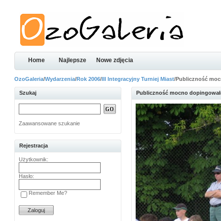
Home
Najlepsze
Nowe zdjęcia
OzoGaleria
/
Wydarzenia
/
Rok 2006
/
III Integracyjny Turniej Miast
/Publiczność mo
Szukaj
Publiczność mocno dopingował
Zaawansowane szukanie
Rejestracja
Użytkownik:
Hasło:
Remember Me?