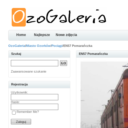
Home
Najlepsze
Nowe zdjęcia
OzoGaleria
/
Miasto Ozorków
/
Pociągi
/EN57 Pomarańczka
Szukaj
EN57 Pomarańczka
Zaawansowane szukanie
Rejestracja
Użytkownik:
Hasło:
Remember Me?