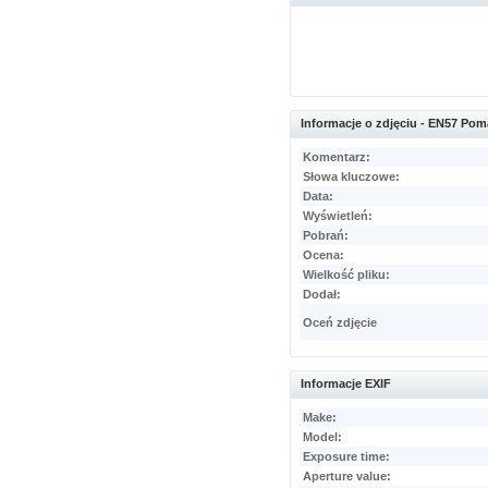
Informacje o zdjęciu - EN57 Po
Komentarz:
Słowa kluczowe:
Data:
Wyświetleń:
Pobrań:
Ocena:
Wielkość pliku:
Dodał:
Oceń zdjęcie
Informacje EXIF
Make:
Model:
Exposure time:
Aperture value: