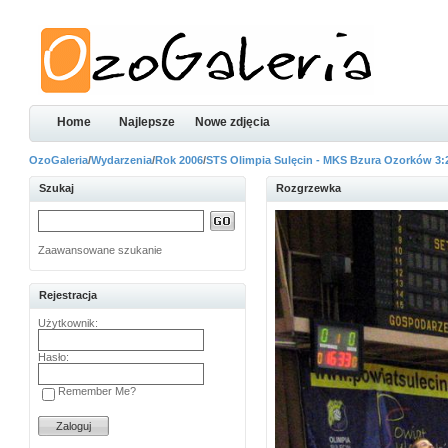
Home
Najlepsze
Nowe zdjęcia
OzoGaleria
/
Wydarzenia
/
Rok 2006
/
STS Olimpia Sulęcin - MKS Bzura Ozorków 3:
Szukaj
Rozgrzewka
Zaawansowane szukanie
Rejestracja
Użytkownik:
Hasło:
Remember Me?