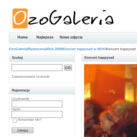
Home
Najlepsze
Nowe zdjęcia
OzoGaleria
/
Wydarzenia
/
Rok 2006
/
Koncert happysad w MOK
/Koncert happysad
Szukaj
Koncert happysad
Zaawansowane szukanie
Rejestracja
Użytkownik:
Hasło:
Remember Me?