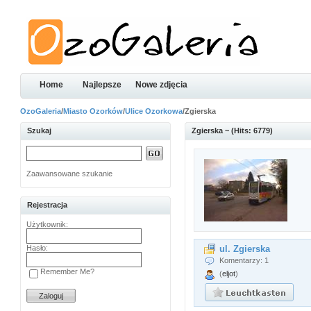
Home
Najlepsze
Nowe zdjęcia
OzoGaleria
/
Miasto Ozorków
/
Ulice Ozorkowa
/Zgierska
Szukaj
Zgierska ~ (Hits: 6779)
Zaawansowane szukanie
Rejestracja
Użytkownik:
Hasło:
ul. Zgierska
Komentarzy: 1
Remember Me?
(
eljot
)